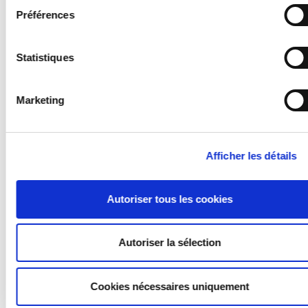
Préférences
Téléphone
Statistiques
Votre message
Marketing
7+2= ?
Afficher les détails
Cette question protège du spam
J’accepte que mon adresse e-mail soit stockée pour
apporter une réponse
J'ENVOIE LE MESSAGE
Autoriser tous les cookies
.
Autoriser la sélection
Cookies nécessaires uniquement