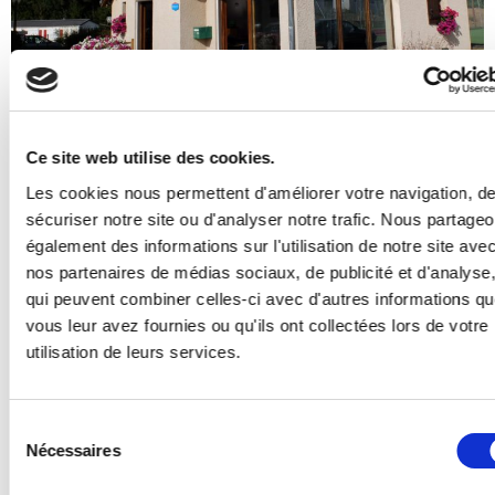
Ce site web utilise des cookies.
CAMPING DE SURNETTE
Les cookies nous permettent d'améliorer votre navigation, d
7, chemin du Champ Premier
sécuriser notre site ou d'analyser notre trafic. Nous partage
43520 Mazet-St-Voy
également des informations sur l'utilisation de notre site ave
Tél. : 04.71.65.05.69
nos partenaires de médias sociaux, de publicité et d'analyse
qui peuvent combiner celles-ci avec d'autres informations q
vous leur avez fournies ou qu'ils ont collectées lors de votre
utilisation de leurs services.
Prénom
Sélection
Nom
Nécessaires
du
consentement
E-mail