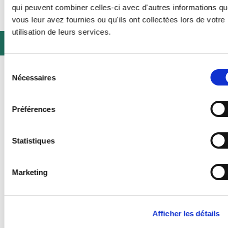
qui peuvent combiner celles-ci avec d'autres informations q
vous leur avez fournies ou qu'ils ont collectées lors de votre
utilisation de leurs services.
Sélection
Nécessaires
du
consentement
Le Gerbier de Jonc
Préférences
Le Lizieux
Statistiques
La Roche St Voy
Marketing
Le Mézenc
Le Volamont PMR
Afficher les détails