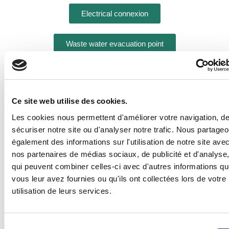
Electrical connexion
Waste water evacuation point
Ce site web utilise des cookies.
PRICE FOR A NIGHT
Les cookies nous permettent d'améliorer votre navigation, d
2 people with electricity
sécuriser notre site ou d'analyser notre trafic. Nous partage
également des informations sur l'utilisation de notre site ave
nos partenaires de médias sociaux, de publicité et d'analyse
17
€
per night
qui peuvent combiner celles-ci avec d'autres informations q
vous leur avez fournies ou qu'ils ont collectées lors de votre
utilisation de leurs services.
Additional person more than 3 years old 4,50€ per night
Sélection