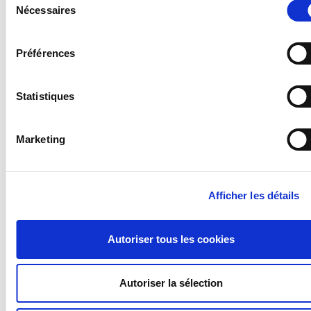
Nécessaires
du
consentement
RESERVE
Préférences
PARKING
Statistiques
2 people without electricity
8,15
Marketing
€
per night
Afficher les détails
Additional person more than 3 years old 4,50€ per night
Autoriser tous les cookies
RESERVE
Autoriser la sélection