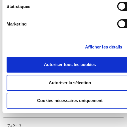
Statistiques
Name
E-mail
Marketing
Phone number
Afficher les détails
Your message
Autoriser tous les cookies
I want to reserve
Autoriser la sélection
Arrival date
Cookies nécessaires uniquement
Date of departure
7+2= ?