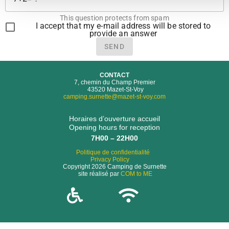
This question protects from spam
I accept that my e-mail address will be stored to
provide an answer
SEND
CONTACT
7, chemin du Champ Premier
43520 Mazet-St-Voy
camping.surnette@mazet-st-voy.com
Horaires d’ouverture accueil
Opening hours for reception
7H00 – 22H00
Politique de confidentialité
Privacy Policy
Copyright 2026 Camping de Surnette
site réalisé par
COM to ME